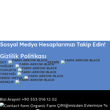
Sosyal Medya Hesaplarımızı Takip Edin!
Gizlilik Politikası
SÜT
PEYNIR
YOĞURT
YUMURTA
TEREYAĞI
SEBZE-MEYVE
ADAKLIK
Bizi Arayın! +90 553 016 12 02
Çiftliğimizden Evlerinize %