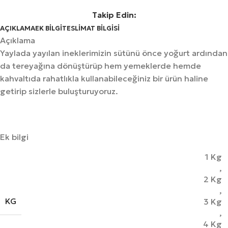
Takip Edin:
AÇIKLAMA
EK BILGI
TESLIMAT BILGISI
Açıklama
Yaylada yayılan ineklerimizin sütünü önce yoğurt ardından
da tereyağına dönüştürüp hem yemeklerde hemde
kahvaltıda rahatlıkla kullanabileceğiniz bir ürün haline
getirip sizlerle buluşturuyoruz.
Ek bilgi
1 Kg
,
2 Kg
,
KG
3 Kg
,
4 Kg