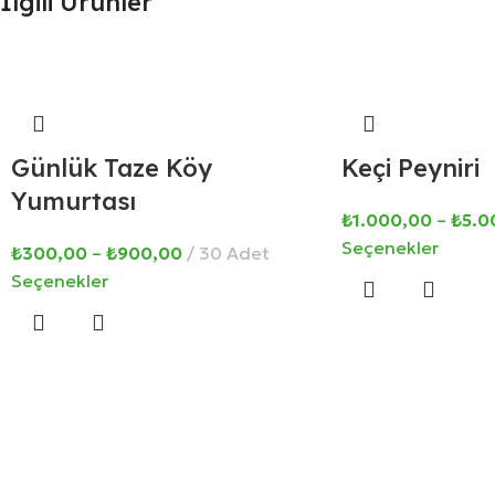
İlgili Ürünler
Günlük Taze Köy
Keçi Peyniri
Yumurtası
₺
1.000,00
–
₺
5.0
Seçenekler
₺
300,00
–
₺
900,00
30 Adet
Seçenekler