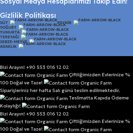
Sosyal Medya Hesaplarımızı Takip Edin!
Gizlilik Politikası
SÜT
PEYNIR
YOĞURT
YUMURTA
TEREYAĞI
SEBZE-MEYVE
ADAKLIK
Bizi Arayın! +90 553 016 12 02
Çiftliğimizden Evlerinize %
100 Doğal ve Taze!
Siparişleriniz her hafta Salı günü teslim edilmektedir.
Teslimatta Kapıda Ödeme
Kolaylığı!
Bizi Arayın! +90 553 016 12 02
Çiftliğimizden Evlerinize %
100 Doğal ve Taze!