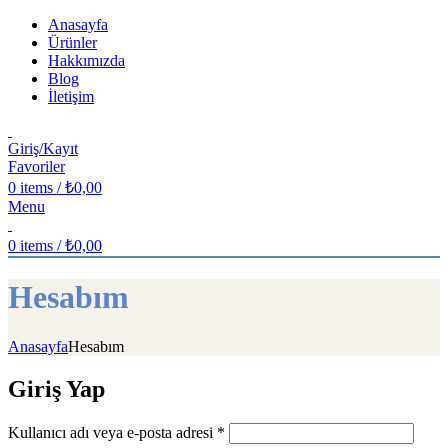
Anasayfa
Ürünler
Hakkımızda
Blog
İletişim
Giriş/Kayıt
Favoriler
0
items
/
₺
0,00
Menu
0
items
/
₺
0,00
Hesabım
Anasayfa
Hesabım
Giriş Yap
Gerekli
Kullanıcı adı veya e-posta adresi
*