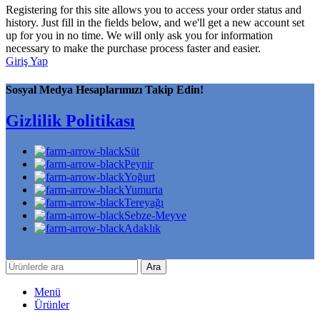
Registering for this site allows you to access your order status and
history. Just fill in the fields below, and we'll get a new account set
up for you in no time. We will only ask you for information
necessary to make the purchase process faster and easier.
Giriş Yap
Sosyal Medya Hesaplarımızı Takip Edin!
Gizlilik Politikası
Süt
Peynir
Yoğurt
Yumurta
Tereyağı
Sebze-Meyve
Adaklık
Ara
Menü
Ürünler