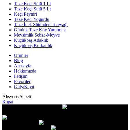
Taze Keçi Sütü 1 Lt
Taze Keçi Sütü 5 Lt
Keçi Peyniri
Taze Keçi Yoğurdu
Taze İnek Sütünden Tereyağı
Günlük Taze Köy Yumurtası
Mevsimlik Sebze-Meyve
Küçükbaş Adaklık
Küçükbaş Kurbanlık
Ürünler
Blog
Anasayfa
Hakkımızda
İletişim
Favoriler
Giriş/Kayıt
Alışveriş Sepeti
Kapat
Bizi Arayın! +90 553 016 12 02
Çiftliğimizden Evlerinize % 100 Doğal ve Taze!
Siparişleriniz her hafta Salı günü
teslim edilmektedir.
Teslimatta
Kapıda Ödeme Kolaylığı!