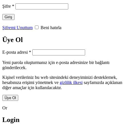
Gerekli
Şifre
*
Giriş
Şifremi Unuttum
Beni hatırla
Üye Ol
Gerekli
E-posta adresi
*
Yeni parola oluşturmanız için e-posta adresinize bir bağlantı
gönderilecek.
Kişisel verileriniz bu web sitesindeki deneyiminizi desteklemek,
hesabınıza erişimi yönetmek ve
gizlilik ilkesi
sayfamızda açıklanan
diğer amaçlar için kullanılacaktır.
Üye Ol
Or
Login