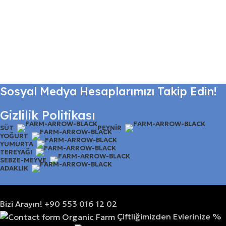
Sosyal Medya Hesaplarımızı Takip Edin!
Gizlilik Politikası
SÜT
PEYNIR
YOĞURT
YUMURTA
TEREYAĞI
SEBZE-MEYVE
ADAKLIK
Bizi Arayın! +90 553 016 12 02
Çiftliğimizden Evlerinize %